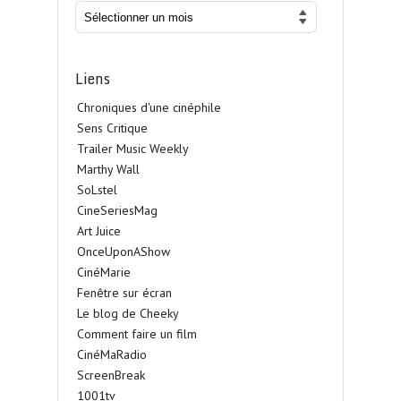
Liens
Chroniques d'une cinéphile
Sens Critique
Trailer Music Weekly
Marthy Wall
SoLstel
CineSeriesMag
Art Juice
OnceUponAShow
CinéMarie
Fenêtre sur écran
Le blog de Cheeky
Comment faire un film
CinéMaRadio
ScreenBreak
1001tv