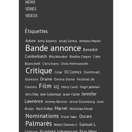
NEWS
SÉRIES
VIDÉOS
Étiquettes
Action
Amy Adams
Andy Serkis
Anthony Mackie
Bande annonce
Benedict
Cumberbatch
Blockbuster
Cate
Bradley Cooper
Blanchett
Chris Hemsworth
Chris Evans
Critique
DC Comics
Domhnall
César
Drame
Gleeson
Emma Stone
Festival de
Film
GQ
Cannes
Henry Cavill
Hugh jackman
Jennifer
Idris Elba
Jake Gyllenhaal
Jason Clarke
Lawrence
Jeremy Renner
Jesse Eisenberg
Josh
Marvel
Nicholas Hoult
Brolin
Mark Ruffalo
Nominations
Oscars
Oscar Isaac
Palmarès
Samuel L.
Robert Downey Jr
Scarlett Johansson
Star Wars
Jackson