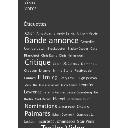
SÉRIES
VIDÉOS
Étiquettes
Action
Amy Adams
Andy Serkis
Anthony Mackie
Bande annonce
Benedict
Cumberbatch
Blockbuster
Cate
Bradley Cooper
Blanchett
Chris Hemsworth
Chris Evans
Critique
DC Comics
Domhnall
César
Drame
Gleeson
Emma Stone
Festival de
Film
GQ
Cannes
Henry Cavill
Hugh jackman
Jennifer
Idris Elba
Jake Gyllenhaal
Jason Clarke
Lawrence
Jeremy Renner
Jesse Eisenberg
Josh
Marvel
Nicholas Hoult
Brolin
Mark Ruffalo
Nominations
Oscars
Oscar Isaac
Palmarès
Samuel L.
Robert Downey Jr
Scarlett Johansson
Star Wars
Jackson