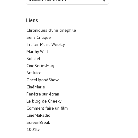
Liens
Chroniques d'une cinéphile
Sens Critique
Trailer Music Weekly
Marthy Wall
SoLstel
CineSeriesMag
Art Juice
OnceUponAShow
CinéMarie
Fenêtre sur écran
Le blog de Cheeky
Comment faire un film
CinéMaRadio
ScreenBreak
1001tv