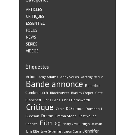
ARTICLES
CRITIQUES
ESSENTIEL
FOCUS
NEWS
SÉRIES
VIDÉOS
Étiquettes
Action
Amy Adams
Andy Serkis
Anthony Mackie
Bande annonce
Benedict
Cumberbatch
Blockbuster
Cate
Bradley Cooper
Blanchett
Chris Hemsworth
Chris Evans
Critique
DC Comics
Domhnall
César
Drame
Gleeson
Emma Stone
Festival de
Film
GQ
Cannes
Henry Cavill
Hugh jackman
Jennifer
Idris Elba
Jake Gyllenhaal
Jason Clarke