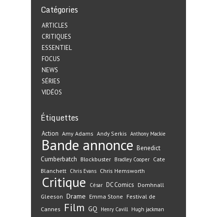
Catégories
ARTICLES
CRITIQUES
ESSENTIEL
FOCUS
NEWS
SÉRIES
VIDÉOS
Étiquettes
Action
Amy Adams
Andy Serkis
Anthony Mackie
Bande annonce
Benedict
Cumberbatch
Blockbuster
Cate
Bradley Cooper
Blanchett
Chris Hemsworth
Chris Evans
Critique
DC Comics
Domhnall
César
Drame
Gleeson
Emma Stone
Festival de
Film
GQ
Cannes
Henry Cavill
Hugh jackman