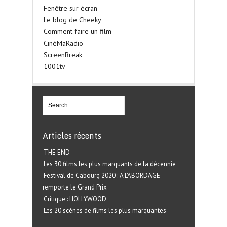
Fenêtre sur écran
Le blog de Cheeky
Comment faire un film
CinéMaRadio
ScreenBreak
1001tv
Articles récents
THE END
Les 30 films les plus marquants de la décennie
Festival de Cabourg 2020 : A L’ABORDAGE
remporte le Grand Prix
Critique : HOLLYWOOD
Les 20 scènes de films les plus marquantes