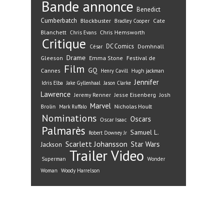
Bande annonce
Benedict
Cumberbatch
Blockbuster
Cate
Bradley Cooper
Blanchett
Chris Hemsworth
Chris Evans
Critique
DC Comics
Domhnall
César
Drame
Gleeson
Emma Stone
Festival de
Film
GQ
Cannes
Henry Cavill
Hugh jackman
Jennifer
Idris Elba
Jake Gyllenhaal
Jason Clarke
Lawrence
Jeremy Renner
Jesse Eisenberg
Josh
Marvel
Nicholas Hoult
Brolin
Mark Ruffalo
Nominations
Oscars
Oscar Isaac
Palmarès
Samuel L.
Robert Downey Jr
Scarlett Johansson
Star Wars
Jackson
Trailer
Video
Superman
Wonder
Woman
Woody Harrelson