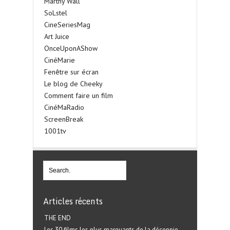
Marthy Wall
SoLstel
CineSeriesMag
Art Juice
OnceUponAShow
CinéMarie
Fenêtre sur écran
Le blog de Cheeky
Comment faire un film
CinéMaRadio
ScreenBreak
1001tv
Articles récents
THE END
Les 30 films les plus marquants de la décennie