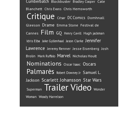
Cumberbatch
Blockbuster
Cate
Bradley Cooper
Blanchett
Chris Hemsworth
Chris Evans
Critique
DC Comics
Domhnall
César
Drame
Gleeson
Emma Stone
Festival de
Film
GQ
Cannes
Henry Cavill
Hugh jackman
Jennifer
Idris Elba
Jake Gyllenhaal
Jason Clarke
Lawrence
Jeremy Renner
Jesse Eisenberg
Josh
Marvel
Nicholas Hoult
Brolin
Mark Ruffalo
Nominations
Oscars
Oscar Isaac
Palmarès
Samuel L.
Robert Downey Jr
Scarlett Johansson
Star Wars
Jackson
Trailer
Video
Superman
Wonder
Woman
Woody Harrelson