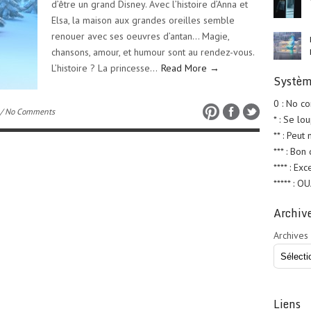
d’être un grand Disney. Avec l’histoire d’Anna et
Elsa, la maison aux grandes oreilles semble
renouer avec ses oeuvres d’antan… Magie,
chansons, amour, et humour sont au rendez-vous.
L’histoire ? La princesse…
Read More →
Systèm
0 : No c
/ No Comments
* : Se lo
** : Peut
*** : Bon
**** : Exc
***** : O
Archiv
Archives
Liens