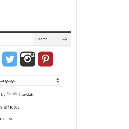
 by
Translate
s articles
THE END