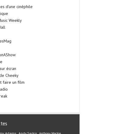
es d'une cinéphile
tique
Music Weekly
all
iesMag
onAShow
ie
sur écran
 de Cheeky
faire un film
adio
reak
ttes
my Adams
Andy Serkis
Anthony Mackie