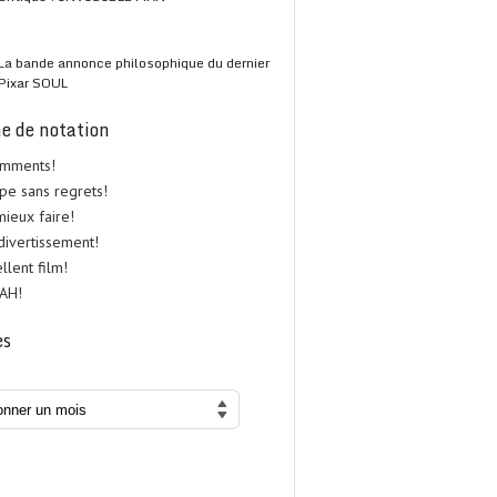
La bande annonce philosophique du dernier
Pixar SOUL
e de notation
omments!
upe sans regrets!
 mieux faire!
 divertissement!
ellent film!
UAH!
es