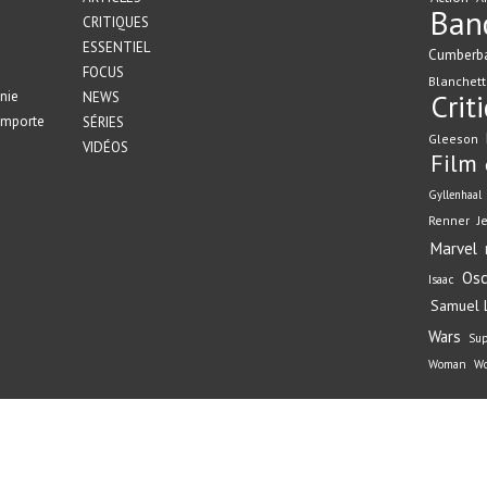
Ban
CRITIQUES
ESSENTIEL
Cumberb
FOCUS
Blanchett
nie
Crit
NEWS
emporte
SÉRIES
Gleeson
VIDÉOS
Film
Gyllenhaal
Renner
J
Marvel
Osc
Isaac
Samuel L
Wars
Su
Woman
Wo