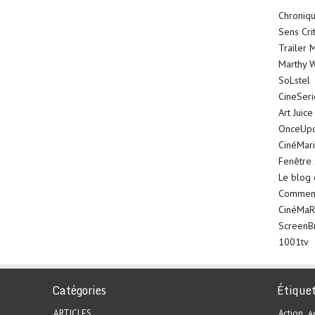
Chroniqu
Sens Cri
Trailer 
Marthy W
SoLstel
CineSer
Art Juice
OnceUp
CinéMar
Fenêtre 
Le blog
Comment 
CinéMaR
ScreenB
1001tv
Catégories
Étique
ARTICLES
Action
A