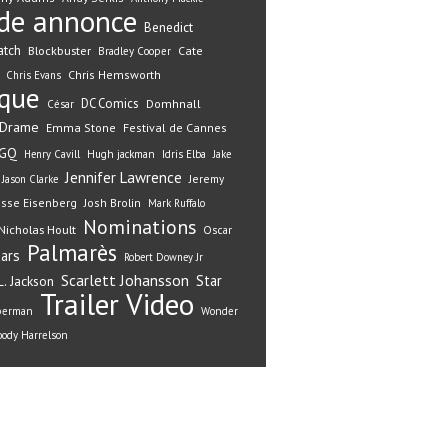
de annonce
Benedict
atch
Blockbuster
Cate
Bradley Cooper
Chris Hemsworth
Chris Evans
ique
DC Comics
Domhnall
César
Drame
Emma Stone
Festival de Cannes
GQ
Henry Cavill
Hugh jackman
Idris Elba
Jake
Jennifer Lawrence
Jeremy
Jason Clarke
esse Eisenberg
Josh Brolin
Mark Ruffalo
Nominations
Nicholas Hoult
Oscar
Palmarès
ars
Robert Downey Jr
Scarlett Johansson
Star
. Jackson
Trailer
Video
perman
Wonder
ody Harrelson