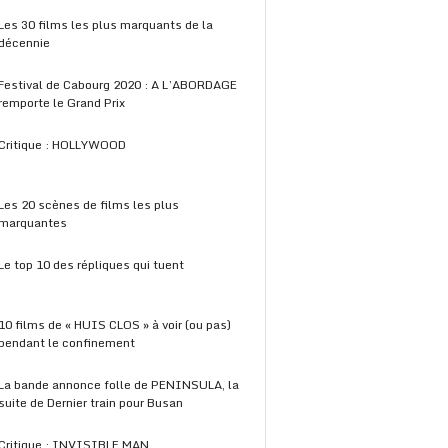
Les 30 films les plus marquants de la
décennie
Festival de Cabourg 2020 : A L’ABORDAGE
remporte le Grand Prix
Critique : HOLLYWOOD
Les 20 scènes de films les plus
marquantes
Le top 10 des répliques qui tuent
10 films de « HUIS CLOS » à voir (ou pas)
pendant le confinement
La bande annonce folle de PENINSULA, la
suite de Dernier train pour Busan
Critique : INVISIBLE MAN