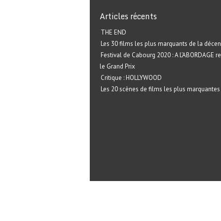
Articles récents
THE END
Les 30 films les plus marquants de la décen
Festival de Cabourg 2020 : A L’ABORDAGE r
le Grand Prix
Critique : HOLLYWOOD
Les 20 scènes de films les plus marquantes