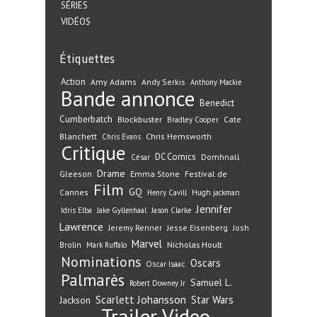
SÉRIES
VIDÉOS
Étiquettes
Action
Amy Adams
Andy Serkis
Anthony Mackie
Bande annonce
Benedict
Cumberbatch
Blockbuster
Cate
Bradley Cooper
Blanchett
Chris Hemsworth
Chris Evans
Critique
DC Comics
Domhnall
César
Drame
Gleeson
Emma Stone
Festival de
Film
GQ
Cannes
Henry Cavill
Hugh jackman
Jennifer
Idris Elba
Jake Gyllenhaal
Jason Clarke
Lawrence
Jeremy Renner
Jesse Eisenberg
Josh
Marvel
Nicholas Hoult
Brolin
Mark Ruffalo
Nominations
Oscars
Oscar Isaac
Palmarès
Samuel L.
Robert Downey Jr
Scarlett Johansson
Star Wars
Jackson
Trailer
Video