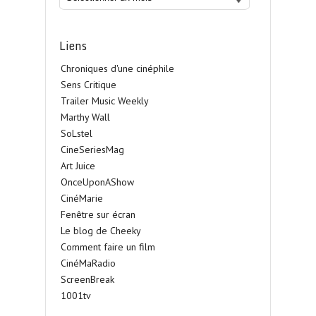
Liens
Chroniques d'une cinéphile
Sens Critique
Trailer Music Weekly
Marthy Wall
SoLstel
CineSeriesMag
Art Juice
OnceUponAShow
CinéMarie
Fenêtre sur écran
Le blog de Cheeky
Comment faire un film
CinéMaRadio
ScreenBreak
1001tv