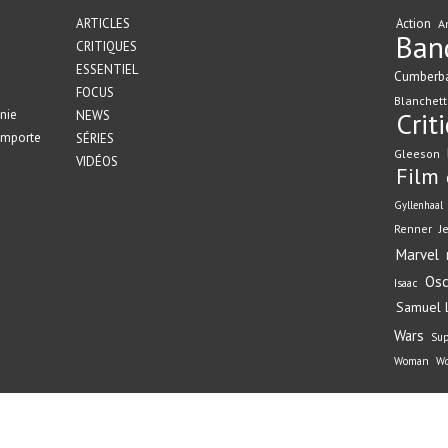
ARTICLES
Action
A
Ban
CRITIQUES
ESSENTIEL
Cumberb
FOCUS
Blanchett
nie
Crit
NEWS
emporte
SÉRIES
Gleeson
VIDÉOS
Film
Gyllenhaal
Renner
J
Marvel
Osc
Isaac
Samuel L
Wars
Su
Woman
Wo