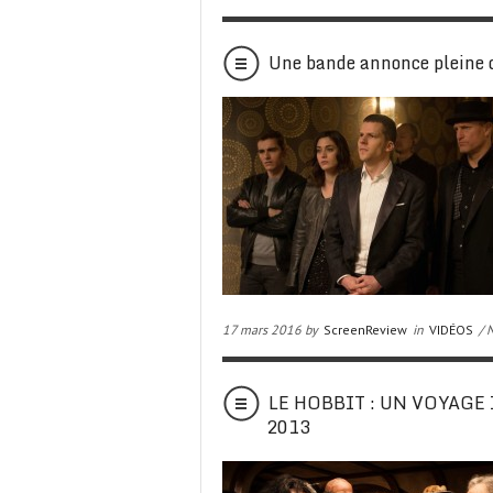
Une bande annonce pleine
17 mars 2016 by
ScreenReview
in
VIDÉOS
/ 
LE HOBBIT : UN VOYAGE IN
2013