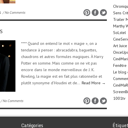
Chroniqu
S
/ No Comments
Sens Cri
Trailer 
Marthy W
ES
SoLstel
CineSer
**** Quand on entend le mot « magie », on a
Art Juice
tendance à penser : abracadabra, baguettes,
OnceUp
chaudrons et autres formules magiques. À Harry
CinéMar
Potter en somme. Mais comme on ne vit pas
Fenêtre 
encore dans le monde merveilleux de J. K.
Le blog
Rowling, la magie est en fait plus rationnelle et
Comment 
plutôt synonyme d’Houdini et de…
Read More →
CinéMaR
ScreenB
1001tv
/ No Comments
Catégories
Étique