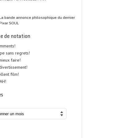
La bande annonce philosophique du dernier
Pixar SOUL
e de notation
omments!
upe sans regrets!
 mieux faire!
 divertissement!
ellent film!
UAH!
es