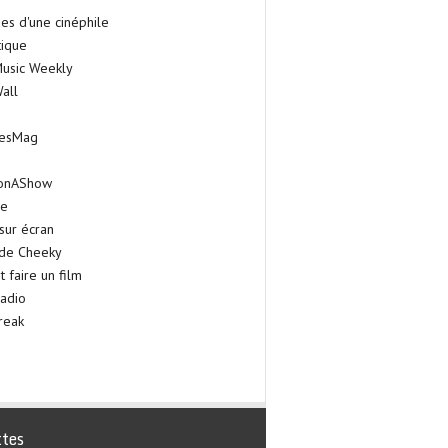
es d'une cinéphile
tique
Music Weekly
all
iesMag
onAShow
ie
sur écran
 de Cheeky
faire un film
adio
reak
ttes