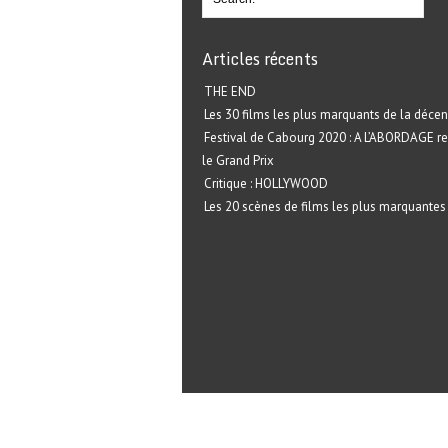
Articles récents
THE END
Les 30 films les plus marquants de la décen
Festival de Cabourg 2020 : A L’ABORDAGE r
le Grand Prix
Critique : HOLLYWOOD
Les 20 scènes de films les plus marquantes