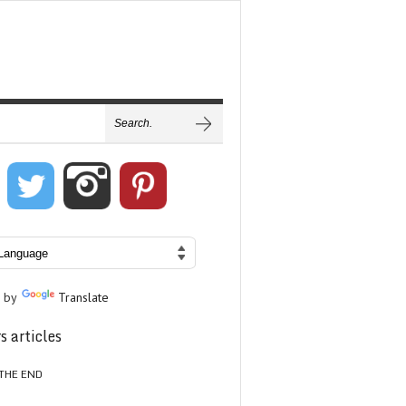
 by
Translate
s articles
THE END