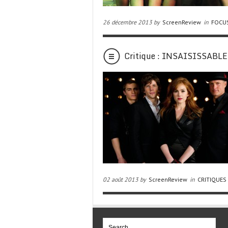
26 décembre 2013 by
ScreenReview
in
FOCU
Critique : INSAISISSABL
02 août 2013 by
ScreenReview
in
CRITIQUES