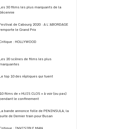
Les 30 films les plus marquants de la
décennie
Festival de Cabourg 2020 : A L’ABORDAGE
remporte le Grand Prix
Critique : HOLLYWOOD
Les 20 scènes de films les plus
marquantes
Le top 10 des répliques qui tuent
10 films de « HUIS CLOS » à voir (ou pas)
pendant le confinement
La bande annonce folle de PENINSULA, la
suite de Dernier train pour Busan
Critique : INVISIBLE MAN