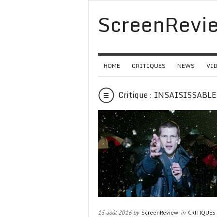
ScreenRevi
HOME
CRITIQUES
NEWS
VI
Critique : INSAISISSABLE
15 août 2016 by
ScreenReview
in
CRITIQUES