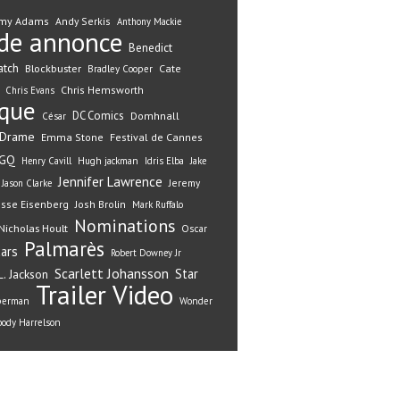
my Adams
Andy Serkis
Anthony Mackie
de annonce
Benedict
atch
Blockbuster
Cate
Bradley Cooper
Chris Hemsworth
Chris Evans
ique
DC Comics
Domhnall
César
Drame
Emma Stone
Festival de Cannes
GQ
Henry Cavill
Hugh jackman
Idris Elba
Jake
Jennifer Lawrence
Jeremy
Jason Clarke
esse Eisenberg
Josh Brolin
Mark Ruffalo
Nominations
Nicholas Hoult
Oscar
Palmarès
ars
Robert Downey Jr
Scarlett Johansson
Star
. Jackson
Trailer
Video
perman
Wonder
ody Harrelson