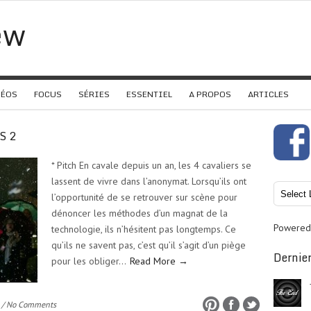
ew
DÉOS
FOCUS
SÉRIES
ESSENTIEL
A PROPOS
ARTICLES
S 2
* Pitch En cavale depuis un an, les 4 cavaliers se
lassent de vivre dans l’anonymat. Lorsqu’ils ont
l’opportunité de se retrouver sur scène pour
dénoncer les méthodes d’un magnat de la
Powered
technologie, ils n’hésitent pas longtemps. Ce
qu’ils ne savent pas, c’est qu’il s’agit d’un piège
Dernier
pour les obliger…
Read More →
/ No Comments