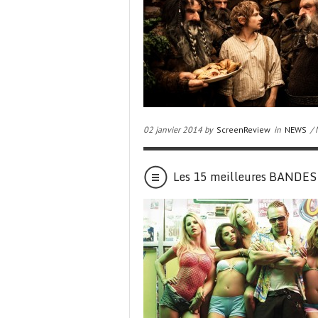
02 janvier 2014 by
ScreenReview
in
NEWS
/ 
Les 15 meilleures BAND