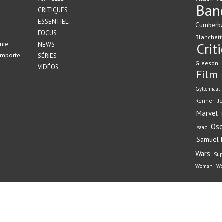
Ban
CRITIQUES
ESSENTIEL
Cumberb
FOCUS
Blanchett
nie
Crit
NEWS
emporte
SÉRIES
Gleeson
VIDÉOS
Film
Gyllenhaal
Renner
J
Marvel
Osc
Isaac
Samuel L
Wars
Su
Woman
Wo