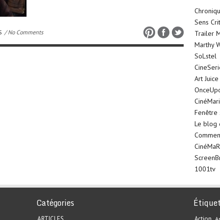
Chroniqu
Sens Cri
S
/ No Comments
Trailer 
Marthy W
SoLstel
CineSer
Art Juice
OnceUp
CinéMar
Fenêtre 
Le blog
Comment 
CinéMaR
ScreenB
1001tv
Catégories
Étique
ARTICLES
Action
A