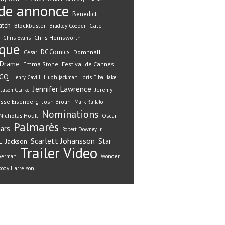
de annonce
Benedict
atch
Blockbuster
Cate
Bradley Cooper
Chris Hemsworth
Chris Evans
ique
DC Comics
Domhnall
César
Drame
Emma Stone
Festival de Cannes
GQ
Henry Cavill
Hugh jackman
Idris Elba
Jake
Jennifer Lawrence
Jeremy
Jason Clarke
esse Eisenberg
Josh Brolin
Mark Ruffalo
Nominations
Nicholas Hoult
Oscar
Palmarès
ars
Robert Downey Jr
Scarlett Johansson
Star
. Jackson
Trailer
Video
perman
Wonder
ody Harrelson