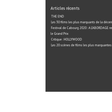
Articles récents
THE END
Les 30 films les plus marquants de la décen
Festival de Cabourg 2020 : A L’ABORDAGE r
le Grand Prix
Critique : HOLLYWOOD
Les 20 scènes de films les plus marquantes