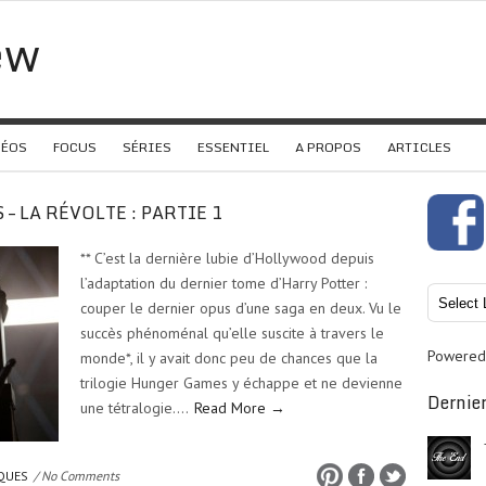
ew
DÉOS
FOCUS
SÉRIES
ESSENTIEL
A PROPOS
ARTICLES
 – LA RÉVOLTE : PARTIE 1
** C’est la dernière lubie d’Hollywood depuis
l’adaptation du dernier tome d’Harry Potter :
couper le dernier opus d’une saga en deux. Vu le
succès phénoménal qu’elle suscite à travers le
Powered
monde*, il y avait donc peu de chances que la
trilogie Hunger Games y échappe et ne devienne
Dernier
une tétralogie….
Read More →
IQUES
/ No Comments