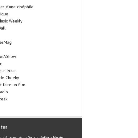
es d'une cinéphile
tique
Music Weekly
all
iesMag
onAShow
ie
sur écran
 de Cheeky
faire un film
adio
reak
ttes
my Adams
Andy Serkis
Anthony Mackie