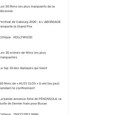
Les 30 films les plus marquants de la
décennie
Festival de Cabourg 2020 : A L’ABORDAGE
remporte le Grand Prix
Critique : HOLLYWOOD
Les 20 scènes de films les plus
marquantes
Le top 10 des répliques qui tuent
10 films de « HUIS CLOS » à voir (ou pas)
pendant le confinement
La bande annonce folle de PENINSULA, la
suite de Dernier train pour Busan
Critique : INVISIBLE MAN