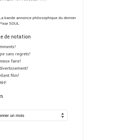
La bande annonce philosophique du dernier
Pixar SOUL
e de notation
omments!
upe sans regrets!
 mieux faire!
 divertissement!
ellent film!
UAH!
es