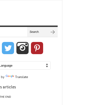
 by
Translate
s articles
THE END