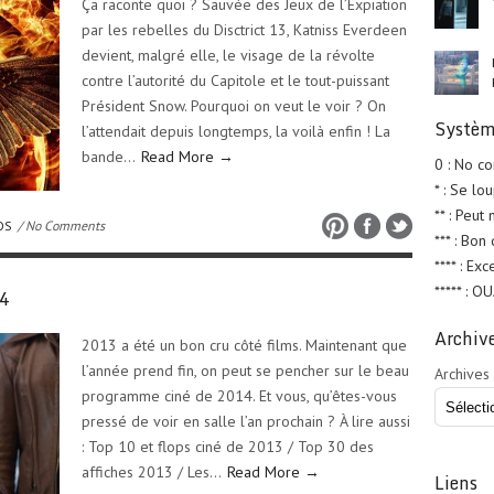
Ça raconte quoi ? Sauvée des Jeux de l’Expiation
par les rebelles du Disctrict 13, Katniss Everdeen
devient, malgré elle, le visage de la révolte
contre l’autorité du Capitole et le tout-puissant
Président Snow. Pourquoi on veut le voir ? On
Systèm
l’attendait depuis longtemps, la voilà enfin ! La
bande…
Read More →
0 : No c
* : Se lo
** : Peut
OS
/ No Comments
*** : Bon
**** : Exc
***** : O
14
Archiv
2013 a été un bon cru côté films. Maintenant que
l’année prend fin, on peut se pencher sur le beau
Archives
programme ciné de 2014. Et vous, qu’êtes-vous
pressé de voir en salle l’an prochain ? À lire aussi
: Top 10 et flops ciné de 2013 / Top 30 des
affiches 2013 / Les…
Read More →
Liens