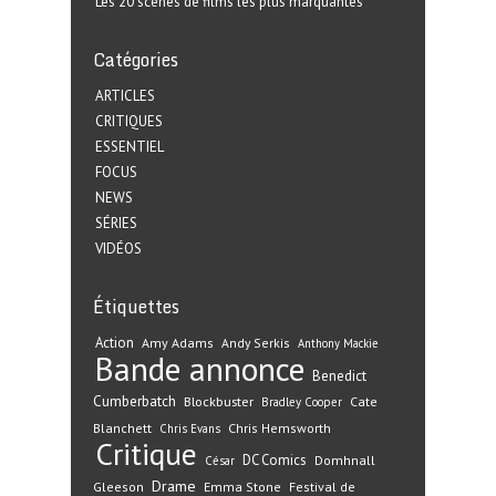
Les 20 scènes de films les plus marquantes
Catégories
ARTICLES
CRITIQUES
ESSENTIEL
FOCUS
NEWS
SÉRIES
VIDÉOS
Étiquettes
Action
Amy Adams
Andy Serkis
Anthony Mackie
Bande annonce
Benedict
Cumberbatch
Blockbuster
Cate
Bradley Cooper
Blanchett
Chris Hemsworth
Chris Evans
Critique
DC Comics
Domhnall
César
Drame
Gleeson
Emma Stone
Festival de