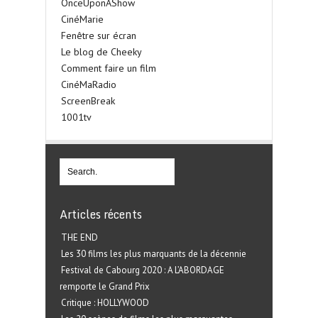
OnceUponAShow
CinéMarie
Fenêtre sur écran
Le blog de Cheeky
Comment faire un film
CinéMaRadio
ScreenBreak
1001tv
Articles récents
THE END
Les 30 films les plus marquants de la décennie
Festival de Cabourg 2020 : A L’ABORDAGE
remporte le Grand Prix
Critique : HOLLYWOOD