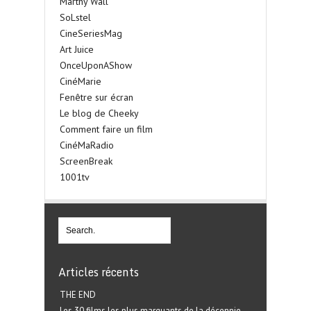
Marthy Wall
SoLstel
CineSeriesMag
Art Juice
OnceUponAShow
CinéMarie
Fenêtre sur écran
Le blog de Cheeky
Comment faire un film
CinéMaRadio
ScreenBreak
1001tv
Articles récents
THE END
Les 30 films les plus marquants de la décennie