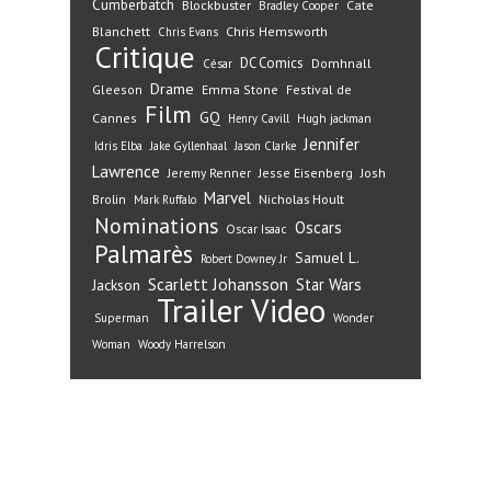
Cumberbatch
Blockbuster
Cate
Bradley Cooper
Blanchett
Chris Hemsworth
Chris Evans
Critique
DC Comics
Domhnall
César
Drame
Gleeson
Emma Stone
Festival de
Film
GQ
Cannes
Henry Cavill
Hugh jackman
Jennifer
Idris Elba
Jake Gyllenhaal
Jason Clarke
Lawrence
Jeremy Renner
Jesse Eisenberg
Josh
Marvel
Nicholas Hoult
Brolin
Mark Ruffalo
Nominations
Oscars
Oscar Isaac
Palmarès
Samuel L.
Robert Downey Jr
Scarlett Johansson
Star Wars
Jackson
Trailer
Video
Superman
Wonder
Woman
Woody Harrelson