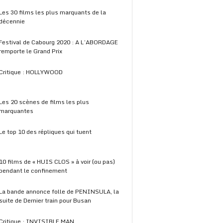
Les 30 films les plus marquants de la
décennie
Festival de Cabourg 2020 : A L’ABORDAGE
remporte le Grand Prix
Critique : HOLLYWOOD
Les 20 scènes de films les plus
marquantes
Le top 10 des répliques qui tuent
10 films de « HUIS CLOS » à voir (ou pas)
pendant le confinement
La bande annonce folle de PENINSULA, la
suite de Dernier train pour Busan
Critique : INVISIBLE MAN