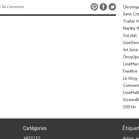
Chroniqu
/ No Comments
Sens Cri
Trailer 
Marthy W
SoLstel
CineSer
Art Juice
OnceUp
CinéMar
Fenêtre 
Le blog
Comment 
CinéMaR
ScreenB
1001tv
Catégories
Étique
ARTICLES
Action
A