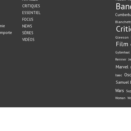
Ban
CRITIQUES
ESSENTIEL
Cumberb
FOCUS
Blanchett
nie
Crit
NEWS
emporte
SÉRIES
Gleeson
VIDÉOS
Film
Gyllenhaal
Renner
J
Marvel
Osc
Isaac
Samuel L
Wars
Su
Woman
Wo