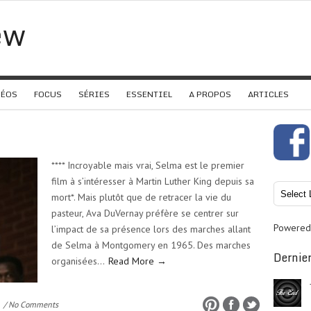
ew
DÉOS
FOCUS
SÉRIES
ESSENTIEL
A PROPOS
ARTICLES
**** Incroyable mais vrai, Selma est le premier
film à s’intéresser à Martin Luther King depuis sa
mort*. Mais plutôt que de retracer la vie du
pasteur, Ava DuVernay préfère se centrer sur
Powered
l’impact de sa présence lors des marches allant
de Selma à Montgomery en 1965. Des marches
Dernier
organisées…
Read More →
/ No Comments