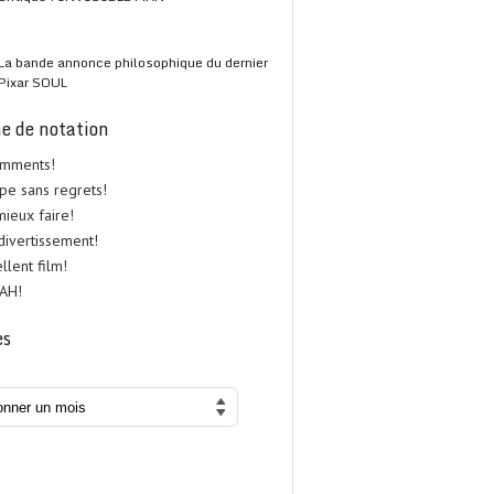
La bande annonce philosophique du dernier
Pixar SOUL
e de notation
omments!
upe sans regrets!
 mieux faire!
 divertissement!
ellent film!
UAH!
es