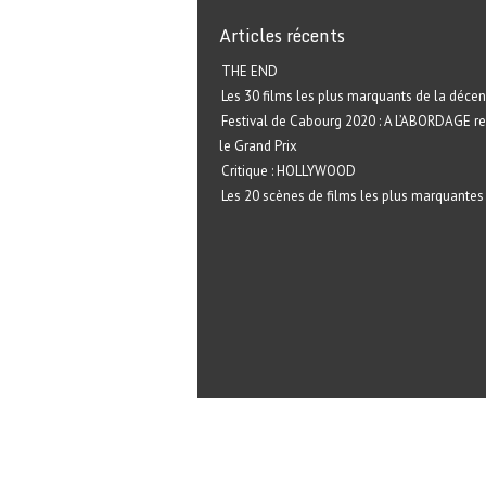
Articles récents
THE END
Les 30 films les plus marquants de la décen
Festival de Cabourg 2020 : A L’ABORDAGE r
le Grand Prix
Critique : HOLLYWOOD
Les 20 scènes de films les plus marquantes