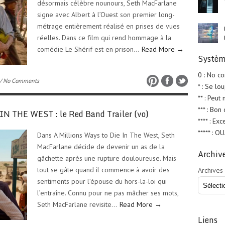
désormais célèbre nounours, Seth MacFarlane
signe avec Albert à l’Ouest son premier long-
métrage entièrement réalisé en prises de vues
réelles. Dans ce film qui rend hommage à la
comédie Le Shérif est en prison…
Read More →
Systèm
0 : No c
/ No Comments
* : Se lo
** : Peut
*** : Bon
 THE WEST : le Red Band Trailer (vo)
**** : Exc
***** : O
Dans A Millions Ways to Die In The West, Seth
MacFarlane décide de devenir un as de la
Archiv
gâchette après une rupture douloureuse. Mais
tout se gâte quand il commence à avoir des
Archives
sentiments pour l’épouse du hors-la-loi qui
l’entraîne. Connu pour ne pas mâcher ses mots,
Seth MacFarlane revisite…
Read More →
Liens