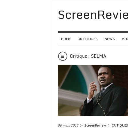
ScreenRevi
HOME
CRITIQUES
NEWS
VI
Critique : SELMA
06 mars 2015 by
ScreenReview
in
CRITIQUES