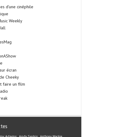
es d'une cinéphile
tique
Music Weekly
all
iesMag
onAShow
ie
sur écran
 de Cheeky
faire un film
adio
reak
ttes
my Adams
Andy Serkis
Anthony Mackie