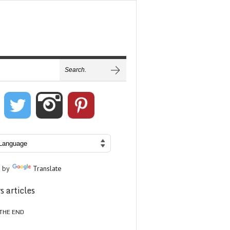
 by
Translate
s articles
THE END