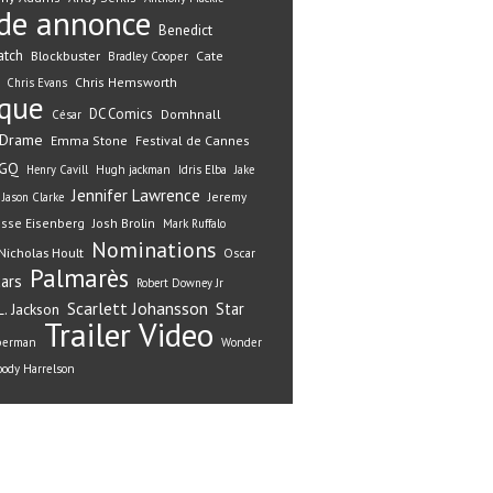
de annonce
Benedict
atch
Blockbuster
Cate
Bradley Cooper
Chris Hemsworth
Chris Evans
ique
DC Comics
Domhnall
César
Drame
Emma Stone
Festival de Cannes
GQ
Henry Cavill
Hugh jackman
Idris Elba
Jake
Jennifer Lawrence
Jeremy
Jason Clarke
esse Eisenberg
Josh Brolin
Mark Ruffalo
Nominations
Nicholas Hoult
Oscar
Palmarès
ars
Robert Downey Jr
Scarlett Johansson
Star
. Jackson
Trailer
Video
perman
Wonder
ody Harrelson