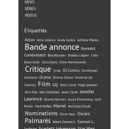
NEWS
SÉRIES
VIDÉOS
Étiquettes
Action
Amy Adams
Andy Serkis
Anthony Mackie
Bande annonce
Benedict
Cumberbatch
Blockbuster
Cate
Bradley Cooper
Blanchett
Chris Hemsworth
Chris Evans
Critique
DC Comics
Domhnall
César
Drame
Gleeson
Emma Stone
Festival de
Film
GQ
Cannes
Henry Cavill
Hugh jackman
Jennifer
Idris Elba
Jake Gyllenhaal
Jason Clarke
Lawrence
Jeremy Renner
Jesse Eisenberg
Josh
Marvel
Nicholas Hoult
Brolin
Mark Ruffalo
Nominations
Oscars
Oscar Isaac
Palmarès
Samuel L.
Robert Downey Jr
Scarlett Johansson
Star Wars
Jackson