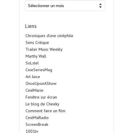
Liens
Chroniques d'une cinéphile
Sens Critique
Trailer Music Weekly
Marthy Wall
SoLstel
CineSeriesMag
Art Juice
OnceUponAShow
CinéMarie
Fenêtre sur écran
Le blog de Cheeky
Comment faire un film
CinéMaRadio
ScreenBreak
1001tv