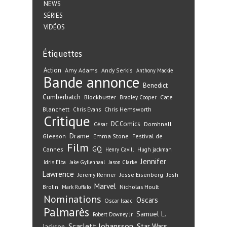
NEWS
SÉRIES
VIDÉOS
Étiquettes
Action
Amy Adams
Andy Serkis
Anthony Mackie
Bande annonce
Benedict
Cumberbatch
Blockbuster
Cate
Bradley Cooper
Blanchett
Chris Hemsworth
Chris Evans
Critique
DC Comics
Domhnall
César
Drame
Gleeson
Emma Stone
Festival de
Film
GQ
Cannes
Henry Cavill
Hugh jackman
Jennifer
Idris Elba
Jake Gyllenhaal
Jason Clarke
Lawrence
Jeremy Renner
Jesse Eisenberg
Josh
Marvel
Nicholas Hoult
Brolin
Mark Ruffalo
Nominations
Oscars
Oscar Isaac
Palmarès
Samuel L.
Robert Downey Jr
Scarlett Johansson
Star Wars
Jackson