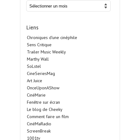
Liens
Chroniques d'une cinéphile
Sens Critique
Trailer Music Weekly
Marthy Wall
SoLstel
CineSeriesMag
Art Juice
OnceUponAShow
CinéMarie
Fenêtre sur écran
Le blog de Cheeky
Comment faire un film
CinéMaRadio
ScreenBreak
1001tv