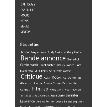
CRITIQUES
ESSENTIEL
FOCUS
NEWS
SÉRIES
VIDÉOS
Étiquettes
Action
Amy Adams
Andy Serkis
Anthony Mackie
Bande annonce
Benedict
Cumberbatch
Blockbuster
Cate
Bradley Cooper
Blanchett
Chris Hemsworth
Chris Evans
Critique
DC Comics
Domhnall
César
Drame
Gleeson
Emma Stone
Festival de
Film
GQ
Cannes
Henry Cavill
Hugh jackman
Jennifer
Idris Elba
Jake Gyllenhaal
Jason Clarke
Lawrence
Jeremy Renner
Jesse Eisenberg
Josh
Marvel