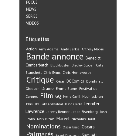
FOCUS
NEWS
SÉRIES
VIDÉOS
Étiquettes
Action
Amy Adams
Andy Serkis
Anthony Mackie
Bande annonce
Benedict
Cumberbatch
Blockbuster
Cate
Bradley Cooper
Blanchett
Chris Hemsworth
Chris Evans
Critique
DC Comics
Domhnall
César
Drame
Gleeson
Emma Stone
Festival de
Film
GQ
Cannes
Henry Cavill
Hugh jackman
Jennifer
Idris Elba
Jake Gyllenhaal
Jason Clarke
Lawrence
Jeremy Renner
Jesse Eisenberg
Josh
Marvel
Nicholas Hoult
Brolin
Mark Ruffalo
Nominations
Oscars
Oscar Isaac
Palmarès
Samuel L.
Robert Downey Jr