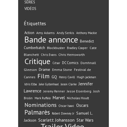
SÉRIES
VIDÉOS
Étiquettes
Action
Amy Adams
Andy Serkis
Anthony Mackie
Bande annonce
Benedict
Cumberbatch
Blockbuster
Cate
Bradley Cooper
Blanchett
Chris Hemsworth
Chris Evans
Critique
DC Comics
Domhnall
César
Drame
Gleeson
Emma Stone
Festival de
Film
GQ
Cannes
Henry Cavill
Hugh jackman
Jennifer
Idris Elba
Jake Gyllenhaal
Jason Clarke
Lawrence
Jeremy Renner
Jesse Eisenberg
Josh
Marvel
Nicholas Hoult
Brolin
Mark Ruffalo
Nominations
Oscars
Oscar Isaac
Palmarès
Samuel L.
Robert Downey Jr
Scarlett Johansson
Star Wars
Jackson
Trailer
Video