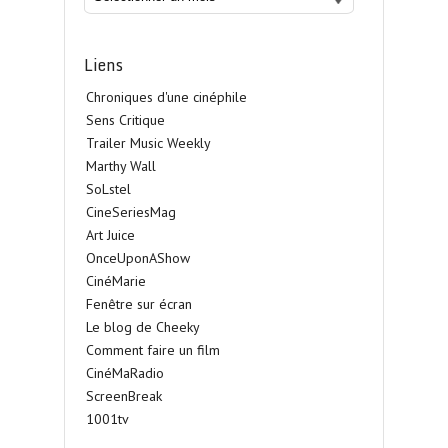
Liens
Chroniques d'une cinéphile
Sens Critique
Trailer Music Weekly
Marthy Wall
SoLstel
CineSeriesMag
Art Juice
OnceUponAShow
CinéMarie
Fenêtre sur écran
Le blog de Cheeky
Comment faire un film
CinéMaRadio
ScreenBreak
1001tv