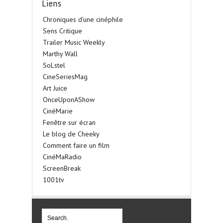
Liens
Chroniques d'une cinéphile
Sens Critique
Trailer Music Weekly
Marthy Wall
SoLstel
CineSeriesMag
Art Juice
OnceUponAShow
CinéMarie
Fenêtre sur écran
Le blog de Cheeky
Comment faire un film
CinéMaRadio
ScreenBreak
1001tv