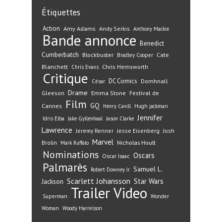
Étiquettes
Action
Amy Adams
Andy Serkis
Anthony Mackie
Bande annonce
Benedict
Cumberbatch
Blockbuster
Cate
Bradley Cooper
Blanchett
Chris Hemsworth
Chris Evans
Critique
DC Comics
Domhnall
César
Drame
Gleeson
Emma Stone
Festival de
Film
GQ
Cannes
Henry Cavill
Hugh jackman
Jennifer
Idris Elba
Jake Gyllenhaal
Jason Clarke
Lawrence
Jeremy Renner
Jesse Eisenberg
Josh
Marvel
Nicholas Hoult
Brolin
Mark Ruffalo
Nominations
Oscars
Oscar Isaac
Palmarès
Samuel L.
Robert Downey Jr
Scarlett Johansson
Star Wars
Jackson
Trailer
Video
Superman
Wonder
Woman
Woody Harrelson