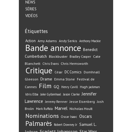
NEWS
SÉRIES
VIDÉOS
Étiquettes
Action
Amy Adams
Andy Serkis
Anthony Mackie
Bande annonce
Benedict
Cumberbatch
Blockbuster
Cate
Bradley Cooper
Blanchett
Chris Hemsworth
Chris Evans
Critique
DC Comics
Domhnall
César
Drame
Gleeson
Emma Stone
Festival de
Film
GQ
Cannes
Henry Cavill
Hugh jackman
Jennifer
Idris Elba
Jake Gyllenhaal
Jason Clarke
Lawrence
Jeremy Renner
Jesse Eisenberg
Josh
Marvel
Nicholas Hoult
Brolin
Mark Ruffalo
Nominations
Oscars
Oscar Isaac
Palmarès
Samuel L.
Robert Downey Jr
Scarlett Johansson
Star Wars
Jackson