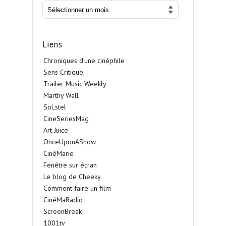
Liens
Chroniques d'une cinéphile
Sens Critique
Trailer Music Weekly
Marthy Wall
SoLstel
CineSeriesMag
Art Juice
OnceUponAShow
CinéMarie
Fenêtre sur écran
Le blog de Cheeky
Comment faire un film
CinéMaRadio
ScreenBreak
1001tv