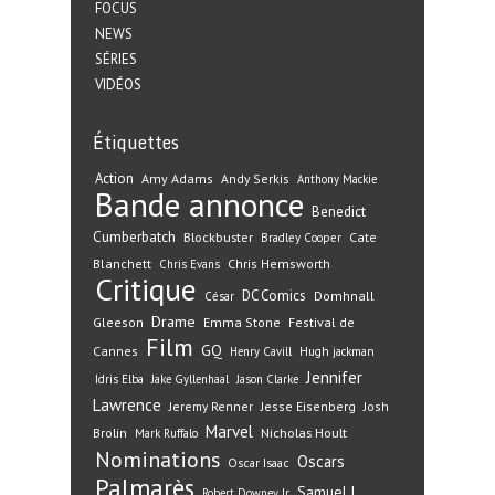
FOCUS
NEWS
SÉRIES
VIDÉOS
Étiquettes
Action
Amy Adams
Andy Serkis
Anthony Mackie
Bande annonce
Benedict
Cumberbatch
Blockbuster
Cate
Bradley Cooper
Blanchett
Chris Hemsworth
Chris Evans
Critique
DC Comics
Domhnall
César
Drame
Gleeson
Emma Stone
Festival de
Film
GQ
Cannes
Henry Cavill
Hugh jackman
Jennifer
Idris Elba
Jake Gyllenhaal
Jason Clarke
Lawrence
Jeremy Renner
Jesse Eisenberg
Josh
Marvel
Nicholas Hoult
Brolin
Mark Ruffalo
Nominations
Oscars
Oscar Isaac
Palmarès
Samuel L.
Robert Downey Jr