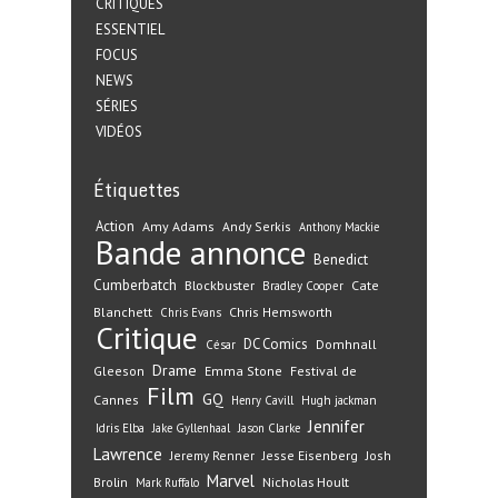
CRITIQUES
ESSENTIEL
FOCUS
NEWS
SÉRIES
VIDÉOS
Étiquettes
Action
Amy Adams
Andy Serkis
Anthony Mackie
Bande annonce
Benedict
Cumberbatch
Blockbuster
Cate
Bradley Cooper
Blanchett
Chris Hemsworth
Chris Evans
Critique
DC Comics
Domhnall
César
Drame
Gleeson
Emma Stone
Festival de
Film
GQ
Cannes
Henry Cavill
Hugh jackman
Jennifer
Idris Elba
Jake Gyllenhaal
Jason Clarke
Lawrence
Jeremy Renner
Jesse Eisenberg
Josh
Marvel
Nicholas Hoult
Brolin
Mark Ruffalo