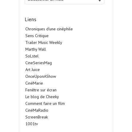
Liens
Chroniques d'une cinéphile
Sens Critique
Trailer Music Weekly
Marthy Wall
SoLstel
CineSeriesMag
Art Juice
OnceUponAShow
CinéMarie
Fenêtre sur écran
Le blog de Cheeky
Comment faire un film
CinéMaRadio
ScreenBreak
1001tv