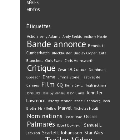
SÉRIES
VIDÉOS
Étiquettes
Action
Amy Adams
Andy Serkis
Anthony Mackie
Bande annonce
Benedict
Cumberbatch
Blockbuster
Cate
Bradley Cooper
Blanchett
Chris Hemsworth
Chris Evans
Critique
DC Comics
Domhnall
César
Drame
Gleeson
Emma Stone
Festival de
Film
GQ
Cannes
Henry Cavill
Hugh jackman
Jennifer
Idris Elba
Jake Gyllenhaal
Jason Clarke
Lawrence
Jeremy Renner
Jesse Eisenberg
Josh
Marvel
Nicholas Hoult
Brolin
Mark Ruffalo
Nominations
Oscars
Oscar Isaac
Palmarès
Samuel L.
Robert Downey Jr
Scarlett Johansson
Star Wars
Jackson