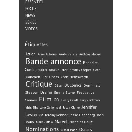
ESSENTIEL
FOCUS
NEWS
SÉRIES
VIDÉOS
Étiquettes
Action
Amy Adams
Andy Serkis
Anthony Mackie
Bande annonce
Benedict
Cumberbatch
Blockbuster
Cate
Bradley Cooper
Blanchett
Chris Hemsworth
Chris Evans
Critique
DC Comics
Domhnall
César
Drame
Gleeson
Emma Stone
Festival de
Film
GQ
Cannes
Henry Cavill
Hugh jackman
Jennifer
Idris Elba
Jake Gyllenhaal
Jason Clarke
Lawrence
Jeremy Renner
Jesse Eisenberg
Josh
Marvel
Nicholas Hoult
Brolin
Mark Ruffalo
Nominations
Oscars
Oscar Isaac