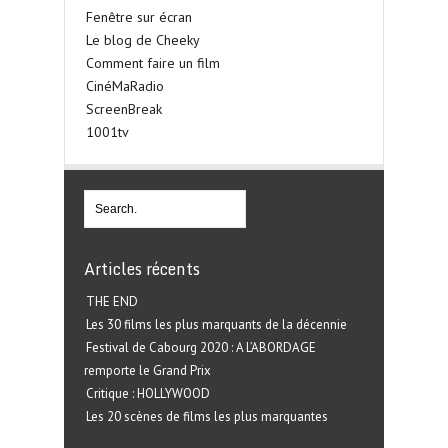
Fenêtre sur écran
Le blog de Cheeky
Comment faire un film
CinéMaRadio
ScreenBreak
1001tv
Articles récents
THE END
Les 30 films les plus marquants de la décennie
Festival de Cabourg 2020 : A L’ABORDAGE
remporte le Grand Prix
Critique : HOLLYWOOD
Les 20 scènes de films les plus marquantes