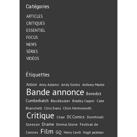
Catégories
ARTICLES
CRITIQUES
ESSENTIEL
FOCUS
NEWS
SÉRIES
VIDÉOS
Étiquettes
Action
Amy Adams
Andy Serkis
Anthony Mackie
Bande annonce
Benedict
Cumberbatch
Blockbuster
Cate
Bradley Cooper
Blanchett
Chris Hemsworth
Chris Evans
Critique
DC Comics
Domhnall
César
Drame
Gleeson
Emma Stone
Festival de
Film
GQ
Cannes
Henry Cavill
Hugh jackman