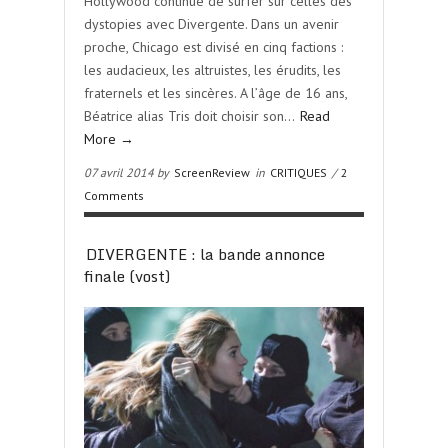
Hollywood continue de surfer sur celles des
dystopies avec Divergente. Dans un avenir
proche, Chicago est divisé en cinq factions :
les audacieux, les altruistes, les érudits, les
fraternels et les sincères. A l’âge de 16 ans,
Béatrice alias Tris doit choisir son…
Read
More →
07 avril 2014 by
ScreenReview
in
CRITIQUES
/
2
Comments
DIVERGENTE : la bande annonce
finale (vost)