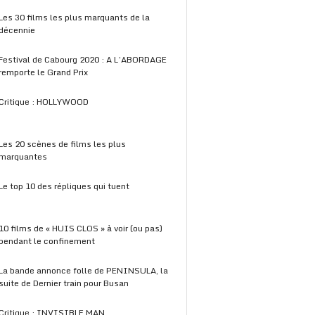
Les 30 films les plus marquants de la
décennie
Festival de Cabourg 2020 : A L’ABORDAGE
remporte le Grand Prix
Critique : HOLLYWOOD
Les 20 scènes de films les plus
marquantes
Le top 10 des répliques qui tuent
10 films de « HUIS CLOS » à voir (ou pas)
pendant le confinement
La bande annonce folle de PENINSULA, la
suite de Dernier train pour Busan
Critique : INVISIBLE MAN