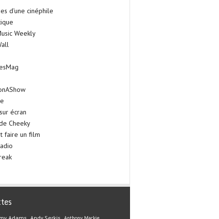
es d'une cinéphile
tique
Music Weekly
all
iesMag
onAShow
ie
sur écran
 de Cheeky
faire un film
adio
reak
ttes
my Adams
Andy Serkis
Anthony Mackie