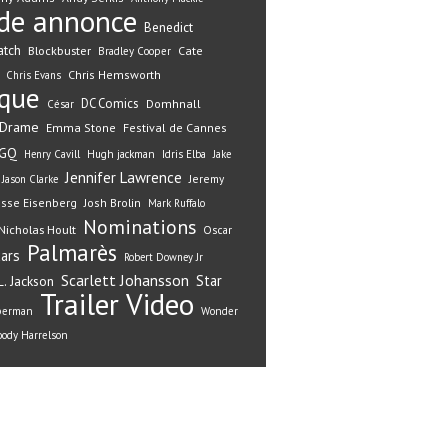
de annonce
Benedict
atch
Blockbuster
Cate
Bradley Cooper
Chris Hemsworth
Chris Evans
ique
DC Comics
Domhnall
César
Drame
Emma Stone
Festival de Cannes
GQ
Henry Cavill
Hugh jackman
Idris Elba
Jake
Jennifer Lawrence
Jeremy
Jason Clarke
esse Eisenberg
Josh Brolin
Mark Ruffalo
Nominations
Nicholas Hoult
Oscar
Palmarès
ars
Robert Downey Jr
Scarlett Johansson
Star
. Jackson
Trailer
Video
perman
Wonder
ody Harrelson