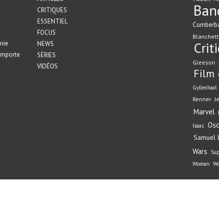
Ban
CRITIQUES
ESSENTIEL
Cumberb
FOCUS
Blanchett
nie
Crit
NEWS
emporte
SÉRIES
Gleeson
VIDÉOS
Film
Gyllenhaal
Renner
J
Marvel
Osc
Isaac
Samuel L
Wars
Su
Woman
Wo