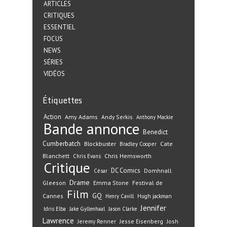
ARTICLES
CRITIQUES
ESSENTIEL
FOCUS
NEWS
SÉRIES
VIDÉOS
Étiquettes
Action
Amy Adams
Andy Serkis
Anthony Mackie
Bande annonce
Benedict
Cumberbatch
Blockbuster
Cate
Bradley Cooper
Blanchett
Chris Hemsworth
Chris Evans
Critique
DC Comics
Domhnall
César
Drame
Gleeson
Emma Stone
Festival de
Film
GQ
Cannes
Henry Cavill
Hugh jackman
Jennifer
Idris Elba
Jake Gyllenhaal
Jason Clarke
Lawrence
Jeremy Renner
Jesse Eisenberg
Josh