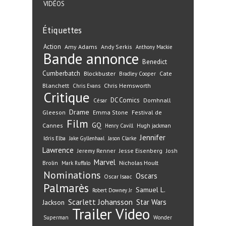
VIDÉOS
Étiquettes
Action
Amy Adams
Andy Serkis
Anthony Mackie
Bande annonce
Benedict
Cumberbatch
Blockbuster
Cate
Bradley Cooper
Blanchett
Chris Hemsworth
Chris Evans
Critique
DC Comics
Domhnall
César
Drame
Gleeson
Emma Stone
Festival de
Film
GQ
Cannes
Henry Cavill
Hugh jackman
Jennifer
Idris Elba
Jake Gyllenhaal
Jason Clarke
Lawrence
Jeremy Renner
Jesse Eisenberg
Josh
Marvel
Nicholas Hoult
Brolin
Mark Ruffalo
Nominations
Oscars
Oscar Isaac
Palmarès
Samuel L.
Robert Downey Jr
Scarlett Johansson
Star Wars
Jackson
Trailer
Video
Superman
Wonder