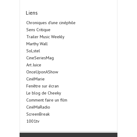
Liens
Chroniques d'une cinéphile
Sens Critique
Trailer Music Weekly
Marthy Wall
SoLstel
CineSeriesMag
Art Juice
OnceUponAShow
CinéMarie
Fenêtre sur écran
Le blog de Cheeky
Comment faire un film
CinéMaRadio
ScreenBreak
1001tv