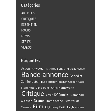
Catégories
ARTICLES
CRITIQUES
ESSENTIEL
FOCUS
NEWS
SÉRIES
VIDÉOS
Étiquettes
Action
Amy Adams
Andy Serkis
Anthony Mackie
Bande annonce
Benedict
Cumberbatch
Blockbuster
Cate
Bradley Cooper
Blanchett
Chris Hemsworth
Chris Evans
Critique
DC Comics
Domhnall
César
Drame
Gleeson
Emma Stone
Festival de
Film
GQ
Cannes
Henry Cavill
Hugh jackman