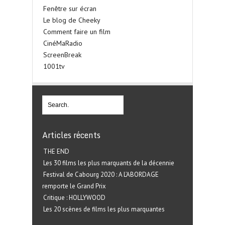
Fenêtre sur écran
Le blog de Cheeky
Comment faire un film
CinéMaRadio
ScreenBreak
1001tv
Articles récents
THE END
Les 30 films les plus marquants de la décennie
Festival de Cabourg 2020 : A L’ABORDAGE
remporte le Grand Prix
Critique : HOLLYWOOD
Les 20 scènes de films les plus marquantes