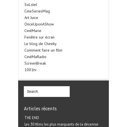
SoLstel
CineSeriesMag
Art Juice
OnceUponAShow
CinéMarie
Fenêtre sur écran
Le blog de Cheeky
Comment faire un film
CinéMaRadio
ScreenBreak
1001tv
Articles récents
THE END
Les 30 films les plus marquants de la décennie