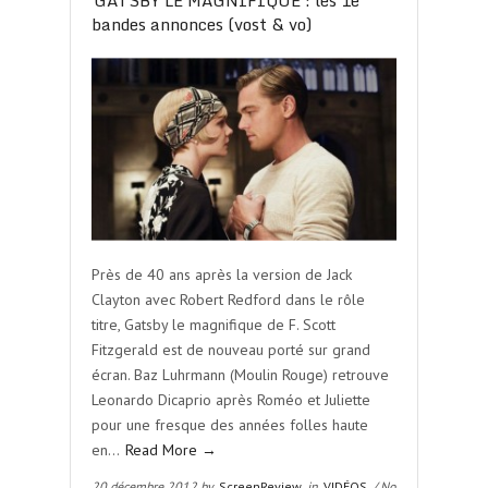
GATSBY LE MAGNIFIQUE : les 1e
bandes annonces (vost & vo)
Près de 40 ans après la version de Jack
Clayton avec Robert Redford dans le rôle
titre, Gatsby le magnifique de F. Scott
Fitzgerald est de nouveau porté sur grand
écran. Baz Luhrmann (Moulin Rouge) retrouve
Leonardo Dicaprio après Roméo et Juliette
pour une fresque des années folles haute
en…
Read More →
20 décembre 2012 by
ScreenReview
in
VIDÉOS
/ No