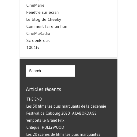
CinéMarie
Fenêtre sur écran
Le blog de Cheeky
Comment faire un film
CinéMaRadio
ScreenBreak
1001tv
Articles récents
THE END
Les 30 films les plus marquants de la décennie
Festival de Cabourg 2020 : A L’ABORDAGE
remporte le Grand Prix
Critique : HOLLYWOOD
Les 20 scènes de films les plus marquantes