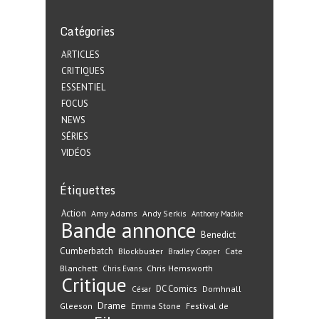
Catégories
ARTICLES
CRITIQUES
ESSENTIEL
FOCUS
NEWS
SÉRIES
VIDÉOS
Étiquettes
Action
Amy Adams
Andy Serkis
Anthony Mackie
Bande annonce
Benedict
Cumberbatch
Blockbuster
Cate
Bradley Cooper
Blanchett
Chris Hemsworth
Chris Evans
Critique
DC Comics
Domhnall
César
Drame
Gleeson
Emma Stone
Festival de