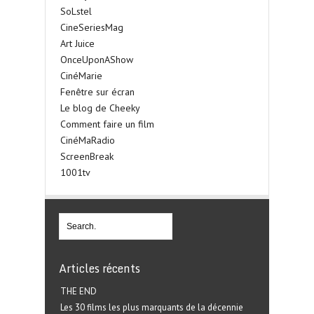
SoLstel
CineSeriesMag
Art Juice
OnceUponAShow
CinéMarie
Fenêtre sur écran
Le blog de Cheeky
Comment faire un film
CinéMaRadio
ScreenBreak
1001tv
Articles récents
THE END
Les 30 films les plus marquants de la décennie