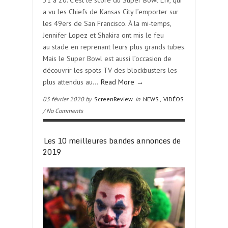
31 à 20. C’est le score du Super Bowl LIV, qui
a vu les Chiefs de Kansas City l’emporter sur
les 49ers de San Francisco. À la mi-temps,
Jennifer Lopez et Shakira ont mis le feu
au stade en reprenant leurs plus grands tubes.
Mais le Super Bowl est aussi l’occasion de
découvrir les spots TV des blockbusters les
plus attendus au…
Read More →
03 février 2020 by
ScreenReview
in
NEWS
,
VIDÉOS
/ No Comments
Les 10 meilleures bandes annonces de
2019