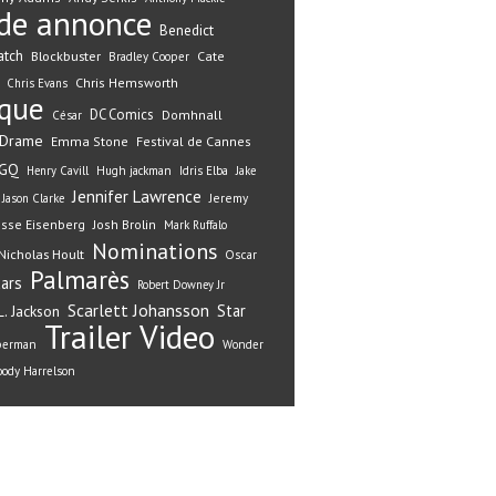
de annonce
Benedict
atch
Blockbuster
Cate
Bradley Cooper
Chris Hemsworth
Chris Evans
ique
DC Comics
Domhnall
César
Drame
Emma Stone
Festival de Cannes
GQ
Henry Cavill
Hugh jackman
Idris Elba
Jake
Jennifer Lawrence
Jeremy
Jason Clarke
esse Eisenberg
Josh Brolin
Mark Ruffalo
Nominations
Nicholas Hoult
Oscar
Palmarès
ars
Robert Downey Jr
Scarlett Johansson
Star
. Jackson
Trailer
Video
perman
Wonder
ody Harrelson