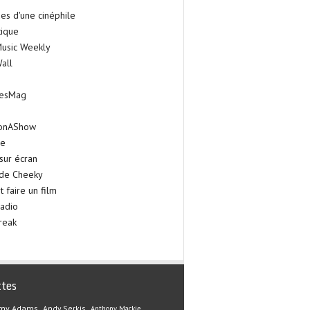
es d'une cinéphile
tique
Music Weekly
all
iesMag
onAShow
ie
sur écran
 de Cheeky
faire un film
adio
reak
ttes
my Adams
Andy Serkis
Anthony Mackie