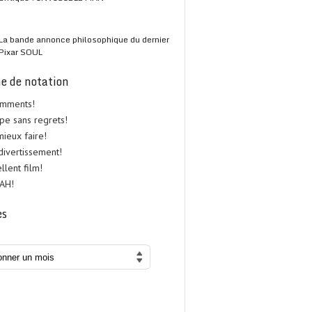
La bande annonce philosophique du dernier
Pixar SOUL
e de notation
omments!
upe sans regrets!
 mieux faire!
 divertissement!
ellent film!
UAH!
es