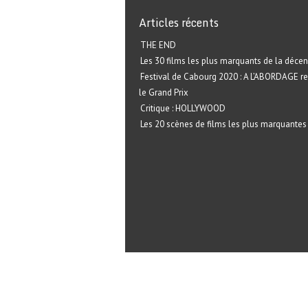
Articles récents
THE END
Les 30 films les plus marquants de la décen
Festival de Cabourg 2020 : A L’ABORDAGE r
le Grand Prix
Critique : HOLLYWOOD
Les 20 scènes de films les plus marquantes