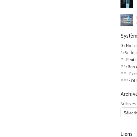
Systèm
0 : No c
* : Se lo
** : Peut
*** : Bon
**** : Exc
***** : O
Archiv
Archives
Liens