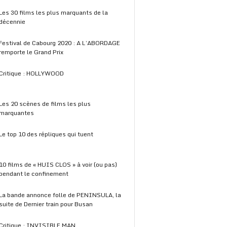
Les 30 films les plus marquants de la
décennie
Festival de Cabourg 2020 : A L’ABORDAGE
remporte le Grand Prix
Critique : HOLLYWOOD
Les 20 scènes de films les plus
marquantes
Le top 10 des répliques qui tuent
10 films de « HUIS CLOS » à voir (ou pas)
pendant le confinement
La bande annonce folle de PENINSULA, la
suite de Dernier train pour Busan
Critique : INVISIBLE MAN