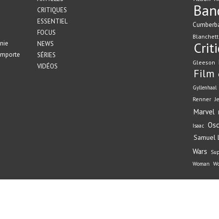
Ban
CRITIQUES
ESSENTIEL
Cumberb
FOCUS
Blanchett
nie
Crit
NEWS
emporte
SÉRIES
Gleeson
VIDÉOS
Film
Gyllenhaal
Renner
J
Marvel
Osc
Isaac
Samuel L
Wars
Su
Woman
Wo