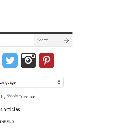
 by
Translate
s articles
THE END