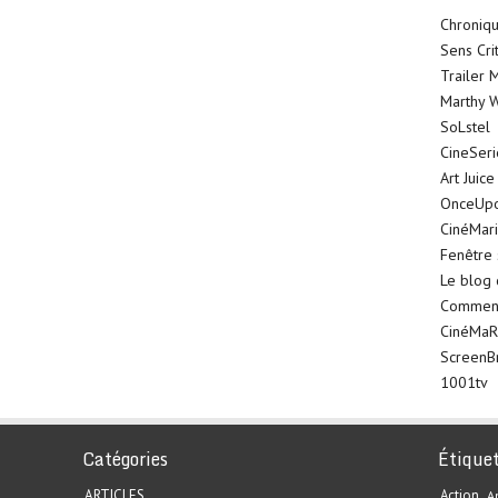
Chroniqu
Sens Cri
Trailer 
Marthy W
SoLstel
CineSer
Art Juice
OnceUp
CinéMar
Fenêtre 
Le blog
Comment 
CinéMaR
ScreenB
1001tv
Catégories
Étique
ARTICLES
Action
A