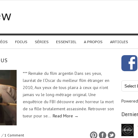
ew
DÉOS
FOCUS
SÉRIES
ESSENTIEL
A PROPOS
ARTICLES
OUS
*** Remake du film argentin Dans ses yeux,
lauréat de l’Oscar du meilleur film étranger en
2010, Aux yeux de tous plaira à ceux qui n’ont
jamais vu le long-métrage original. Une
Powered
enquêtrice du FBI découvre avec horreur la mort
de sa fille brutalement assassinée. Retrouver son
Dernier
tueur pour se…
Read More →
/
1 Comment