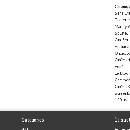
Chroniqu
Sens Cri
Trailer 
Marthy W
SoLstel
CineSer
Art Juice
OnceUp
CinéMar
Fenêtre 
Le blog
Comment 
CinéMaR
ScreenB
1001tv
Catégories
Étique
ARTICLES
Action
A