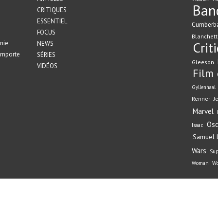
Ban
CRITIQUES
ESSENTIEL
Cumberb
FOCUS
Blanchett
nie
Crit
NEWS
emporte
SÉRIES
Gleeson
VIDÉOS
Film
Gyllenhaal
Renner
J
Marvel
Osc
Isaac
Samuel L
Wars
Su
Woman
Wo