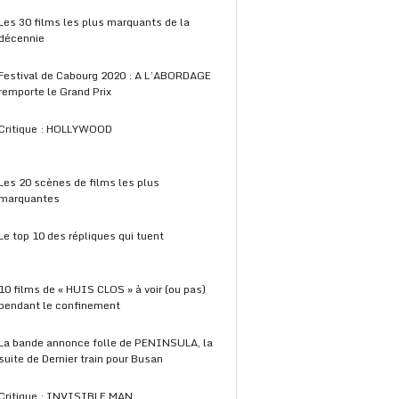
Les 30 films les plus marquants de la
décennie
Festival de Cabourg 2020 : A L’ABORDAGE
remporte le Grand Prix
Critique : HOLLYWOOD
Les 20 scènes de films les plus
marquantes
Le top 10 des répliques qui tuent
10 films de « HUIS CLOS » à voir (ou pas)
pendant le confinement
La bande annonce folle de PENINSULA, la
suite de Dernier train pour Busan
Critique : INVISIBLE MAN