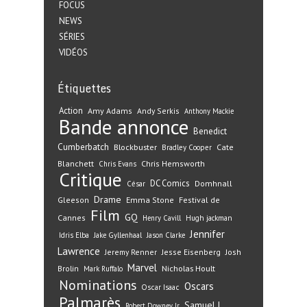
FOCUS
NEWS
SÉRIES
VIDÉOS
Étiquettes
Action
Amy Adams
Andy Serkis
Anthony Mackie
Bande annonce
Benedict
Cumberbatch
Blockbuster
Cate
Bradley Cooper
Blanchett
Chris Hemsworth
Chris Evans
Critique
DC Comics
Domhnall
César
Drame
Gleeson
Emma Stone
Festival de
Film
GQ
Cannes
Henry Cavill
Hugh jackman
Jennifer
Idris Elba
Jake Gyllenhaal
Jason Clarke
Lawrence
Jeremy Renner
Jesse Eisenberg
Josh
Marvel
Nicholas Hoult
Brolin
Mark Ruffalo
Nominations
Oscars
Oscar Isaac
Palmarès
Samuel L.
Robert Downey Jr