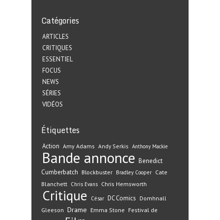
Catégories
ARTICLES
CRITIQUES
ESSENTIEL
FOCUS
NEWS
SÉRIES
VIDÉOS
Étiquettes
Action
Amy Adams
Andy Serkis
Anthony Mackie
Bande annonce
Benedict
Cumberbatch
Blockbuster
Cate
Bradley Cooper
Blanchett
Chris Hemsworth
Chris Evans
Critique
DC Comics
Domhnall
César
Drame
Gleeson
Emma Stone
Festival de