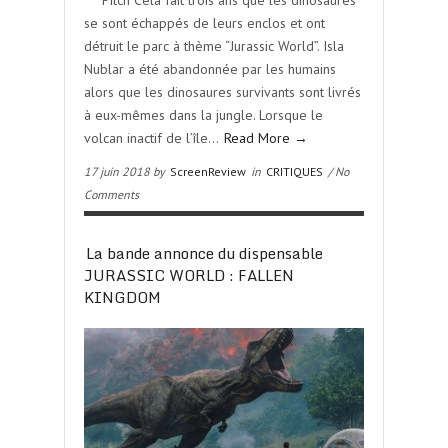
*** Pitch Cela fait trois ans que les dinosaures
se sont échappés de leurs enclos et ont
détruit le parc à thème “Jurassic World”. Isla
Nublar a été abandonnée par les humains
alors que les dinosaures survivants sont livrés
à eux-mêmes dans la jungle. Lorsque le
volcan inactif de l’île…
Read More →
17 juin 2018 by
ScreenReview
in
CRITIQUES
/ No
Comments
La bande annonce du dispensable
JURASSIC WORLD : FALLEN
KINGDOM