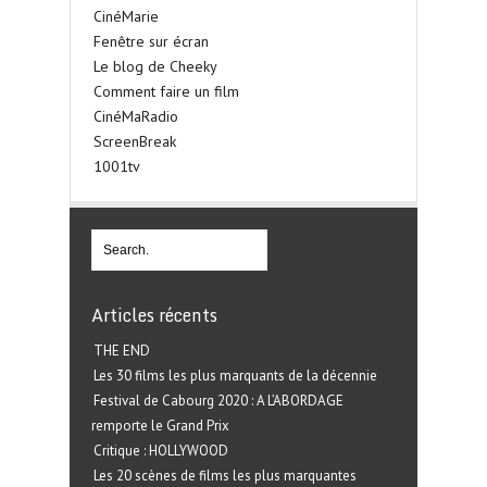
CinéMarie
Fenêtre sur écran
Le blog de Cheeky
Comment faire un film
CinéMaRadio
ScreenBreak
1001tv
Articles récents
THE END
Les 30 films les plus marquants de la décennie
Festival de Cabourg 2020 : A L’ABORDAGE
remporte le Grand Prix
Critique : HOLLYWOOD
Les 20 scènes de films les plus marquantes