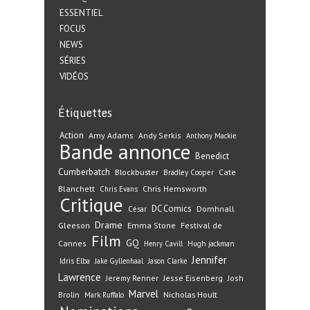
ESSENTIEL
FOCUS
NEWS
SÉRIES
VIDÉOS
Étiquettes
Action
Amy Adams
Andy Serkis
Anthony Mackie
Bande annonce
Benedict
Cumberbatch
Blockbuster
Cate
Bradley Cooper
Blanchett
Chris Hemsworth
Chris Evans
Critique
DC Comics
Domhnall
César
Drame
Gleeson
Emma Stone
Festival de
Film
GQ
Cannes
Henry Cavill
Hugh jackman
Jennifer
Idris Elba
Jake Gyllenhaal
Jason Clarke
Lawrence
Jeremy Renner
Jesse Eisenberg
Josh
Marvel
Nicholas Hoult
Brolin
Mark Ruffalo