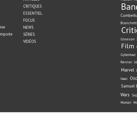
Ban
CRITIQUES
ESSENTIEL
Cumberb
FOCUS
Blanchett
nie
Crit
NEWS
emporte
SÉRIES
Gleeson
VIDÉOS
Film
Gyllenhaal
Renner
J
Marvel
Osc
Isaac
Samuel L
Wars
Su
Woman
Wo