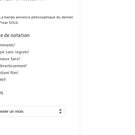
La bande annonce philosophique du dernier
Pixar SOUL
e de notation
omments!
upe sans regrets!
 mieux faire!
 divertissement!
ellent film!
UAH!
es