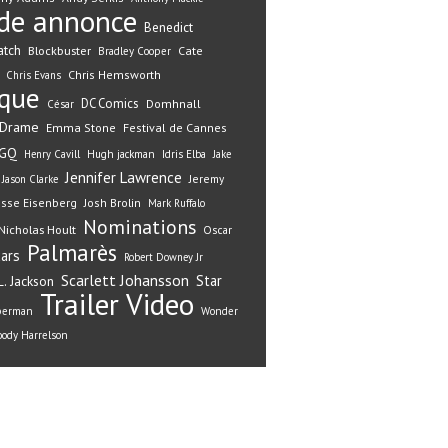
de annonce
Benedict
atch
Blockbuster
Cate
Bradley Cooper
Chris Hemsworth
Chris Evans
ique
DC Comics
Domhnall
César
Drame
Emma Stone
Festival de Cannes
GQ
Henry Cavill
Hugh jackman
Idris Elba
Jake
Jennifer Lawrence
Jeremy
Jason Clarke
esse Eisenberg
Josh Brolin
Mark Ruffalo
Nominations
Nicholas Hoult
Oscar
Palmarès
ars
Robert Downey Jr
Scarlett Johansson
Star
. Jackson
Trailer
Video
perman
Wonder
ody Harrelson