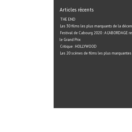
Articles récents
THE END
Les 30 films les plus marquants de la décen
Festival de Cabourg 2020 : A L’ABORDAGE r
le Grand Prix
Critique : HOLLYWOOD
Les 20 scènes de films les plus marquantes