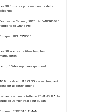
Les 30 films les plus marquants de la
décennie
Festival de Cabourg 2020 : A L’ABORDAGE
remporte le Grand Prix
Critique : HOLLYWOOD
Les 20 scènes de films les plus
marquantes
Le top 10 des répliques qui tuent
10 films de « HUIS CLOS » à voir (ou pas)
pendant le confinement
La bande annonce folle de PENINSULA, la
suite de Dernier train pour Busan
Critique : INVISIBLE MAN