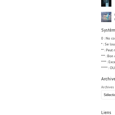
Systèm
0 : No c
* : Se lo
** : Peut
*** : Bon
**** : Exc
***** : O
Archiv
Archives
Liens