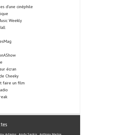
es d'une cinéphile
tique
Music Weekly
all
iesMag
onAShow
ie
sur écran
 de Cheeky
faire un film
adio
reak
ttes
my Adams
Andy Serkis
Anthony Mackie