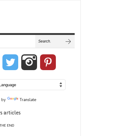
 by
Translate
s articles
THE END