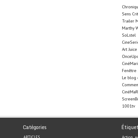
Chroniqu
Sens Cri
Trailer 
Marthy W
SoLstel
CineSer
Art Juice
OnceUp
CinéMar
Fenêtre 
Le blog
Comment 
CinéMaR
ScreenB
1001tv
Catégories
Étique
ARTICLES
Action
A