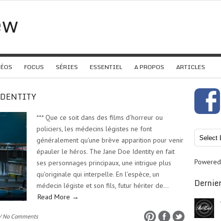
ew
DÉOS
FOCUS
SÉRIES
ESSENTIEL
A PROPOS
ARTICLES
 IDENTITY
*** Que ce soit dans des films d’horreur ou
policiers, les médecins légistes ne font
généralement qu’une brève apparition pour venir
épauler le héros. The Jane Doe Identity en fait
Powered
ses personnages principaux, une intrigue plus
qu’originale qui interpelle. En l’espèce, un
Dernier
médecin légiste et son fils, futur hériter de…
Read More →
/ No Comments