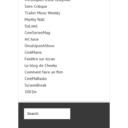
Sens Critique
Trailer Music Weekly
Marthy Wall
SoLstel
CineSeriesMag
Art Juice
OnceUponAShow
CinéMarie
Fenêtre sur écran
Le blog de Cheeky
Comment faire un film
CinéMaRadio
ScreenBreak
1001tv