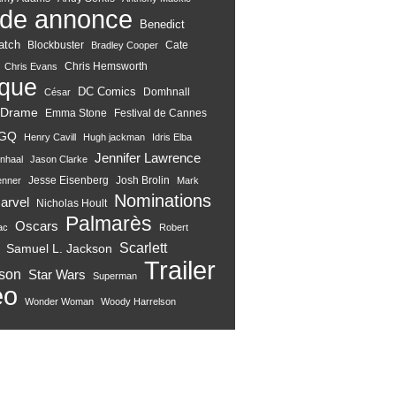
de annonce
Benedict
atch
Blockbuster
Cate
Bradley Cooper
Chris Hemsworth
Chris Evans
ique
DC Comics
Domhnall
César
Drame
Emma Stone
Festival de Cannes
GQ
Henry Cavill
Hugh jackman
Idris Elba
Jennifer Lawrence
nhaal
Jason Clarke
Jesse Eisenberg
Josh Brolin
enner
Mark
Nominations
arvel
Nicholas Hoult
Palmarès
Oscars
ac
Robert
Scarlett
Samuel L. Jackson
Trailer
son
Star Wars
Superman
eo
Wonder Woman
Woody Harrelson