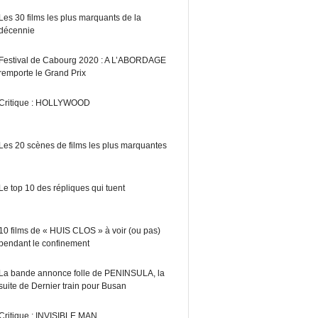
Les 30 films les plus marquants de la
décennie
Festival de Cabourg 2020 : A L’ABORDAGE
remporte le Grand Prix
Critique : HOLLYWOOD
Les 20 scènes de films les plus marquantes
Le top 10 des répliques qui tuent
10 films de « HUIS CLOS » à voir (ou pas)
pendant le confinement
La bande annonce folle de PENINSULA, la
suite de Dernier train pour Busan
Critique : INVISIBLE MAN