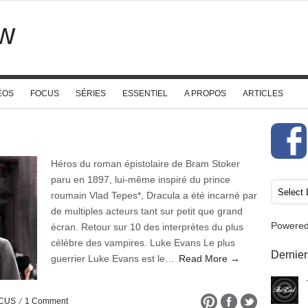
w
ÉOS
FOCUS
SÉRIES
ESSENTIEL
A PROPOS
ARTICLES
Héros du roman épistolaire de Bram Stoker
paru en 1897, lui-même inspiré du prince
roumain Vlad Tepes*, Dracula a été incarné par
de multiples acteurs tant sur petit que grand
Powere
écran. Retour sur 10 des interprètes du plus
célèbre des vampires. Luke Evans Le plus
Dernier
guerrier Luke Evans est le…
Read More →
CUS
/
1 Comment