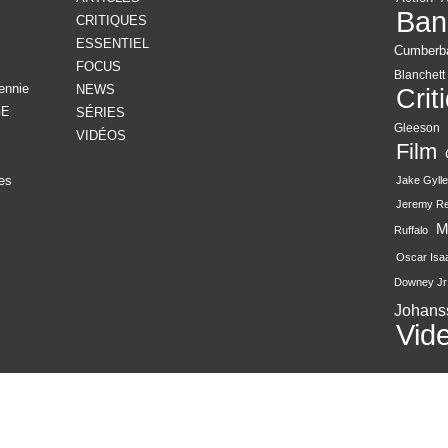
Ban
CRITIQUES
ESSENTIEL
Cumberb
FOCUS
Blanchett
ennie
NEWS
Crit
GE
SÉRIES
Gleeson
VIDÉOS
Film
es
Jake Gylle
Jeremy R
M
Ruffalo
Oscar Isa
Downey Jr
Johans
Vid