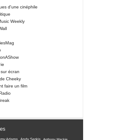
ues d'une cinéphile
itique
 Music Weekly
Wall
riesMag
e
onAShow
ie
 sur écran
 de Cheeky
 faire un film
Radio
Break
tes
Amy Adams
Andy Serkis
Anthony Mackie