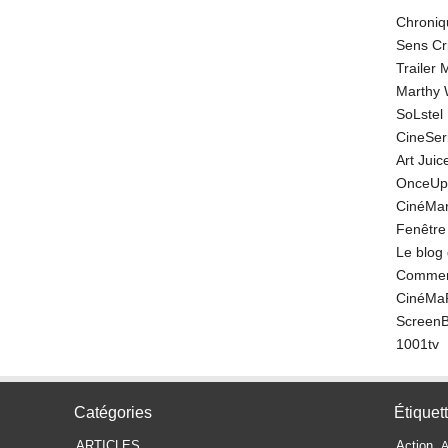
Chroniq
Sens Cr
Trailer
Marthy 
SoLstel
CineSe
Art Juic
OnceUp
CinéMar
Fenêtre
Le blog
Comment
CinéMa
Screen
1001tv
Catégories
Étiquet
ARTICLES
Action