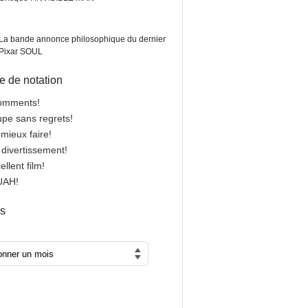
La bande annonce philosophique du dernier
Pixar SOUL
 de notation
comments!
oupe sans regrets!
 mieux faire!
n divertissement!
cellent film!
OUAH!
es