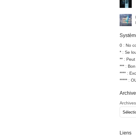
Système
0 : No 
* : Se l
** : Peut
*** : Bo
**** : Ex
***** : 
Archiv
Archives
Liens