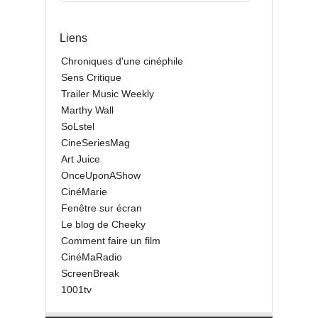
Liens
Chroniques d'une cinéphile
Sens Critique
Trailer Music Weekly
Marthy Wall
SoLstel
CineSeriesMag
Art Juice
OnceUponAShow
CinéMarie
Fenêtre sur écran
Le blog de Cheeky
Comment faire un film
CinéMaRadio
ScreenBreak
1001tv