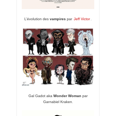
L’évolution des
vampires
par
Jeff Victor
.
Gal Gadot aka
Wonder Woman
par
Garnabiel Kraken.