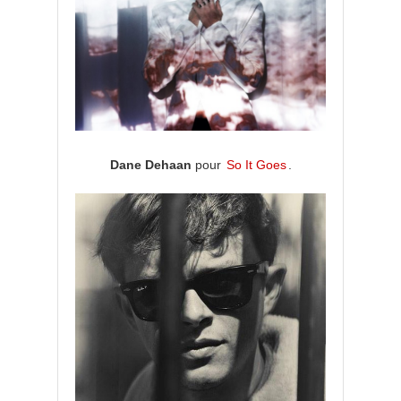
Dane Dehaan
pour
So It Goes
.